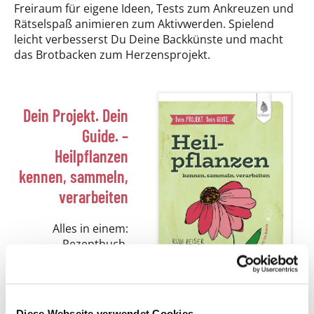
Freiraum für eigene Ideen, Tests zum Ankreuzen und
Rätselspaß animieren zum Aktivwerden. Spielend
leicht verbesserst Du Deine Backkünste und macht
das Brotbacken zum Herzensprojekt.
Dein Projekt. Dein
Guide. –
Heilpflanzen
kennen, sammeln,
verarbeiten
Alles in einem:
Rezeptbuch,
Notizbuch und
informativer
Ratgeber – Rudi
Beiser inspiriert, motiviert und begleitet Beginner bei
Diese Webseite verwendet Cookies