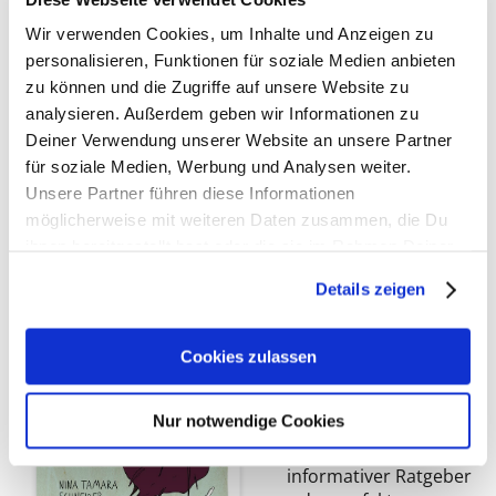
ihrem ganz individuellen Weg zu ihrer pflanzlichen
Hausapotheke und ihrem persönlichen Wohlfühl-
Wir verwenden Cookies, um Inhalte und Anzeigen zu
Programm mit Heilpflanzen. Über drei Level werden
personalisieren, Funktionen für soziale Medien anbieten
Wissen über die Powerpflanzen und Erfahrungen im
zu können und die Zugriffe auf unsere Website zu
Sammeln und Verarbeiten vertieft. Der Pro verrät
analysieren. Außerdem geben wir Informationen zu
seine genialen Verwöhn- und Heilrezepte und gibt
Deiner Verwendung unserer Website an unsere Partner
Insider-Tipps, wie die Superpower der Pflanzen am
für soziale Medien, Werbung und Analysen weiter.
besten wirkt.
Unsere Partner führen diese Informationen
möglicherweise mit weiteren Daten zusammen, die Du
ihnen bereitgestellt hast oder die sie im Rahmen Deiner
Nutzung der Dienste gesammelt haben. Weitere
Dein Projekt. Dein
Details zeigen
Informationen findest Du in
Guide. – Vegan
unserer
Datenschutzerklärung
und unserem
leben
Impressum
.
Cookies zulassen
Alles in einem:
Nur notwendige Cookies
Rezeptbuch,
Notizbuch und
informativer Ratgeber