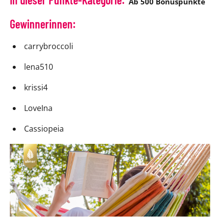
Ab 500 Bonuspunkte
Gewinnerinnen:
carrybroccoli
lena510
krissi4
LoveIna
Cassiopeia