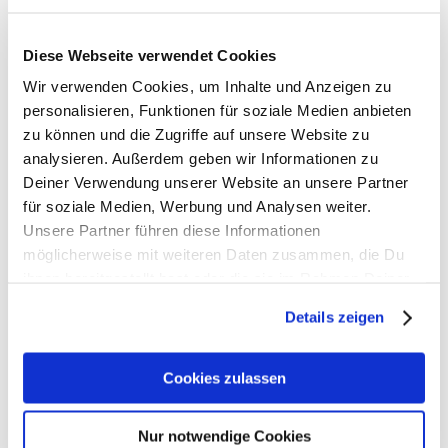
Diese Webseite verwendet Cookies
Wir verwenden Cookies, um Inhalte und Anzeigen zu
personalisieren, Funktionen für soziale Medien anbieten
zu können und die Zugriffe auf unsere Website zu
analysieren. Außerdem geben wir Informationen zu
Deiner Verwendung unserer Website an unsere Partner
für soziale Medien, Werbung und Analysen weiter.
Der Milchaufschäumer MS902 von GRAEF überzeugt
durch Vielseitigkeit und Komfort: Er schäumt 100 bis
Unsere Partner führen diese Informationen
200 ml Milch auf und erzeugt damit bis zu 400 ml
möglicherweise mit weiteren Daten zusammen, die Du
herrlich cremigen Milchschaum. Ob Kuhmilch oder
ihnen bereitgestellt hast oder die sie im Rahmen Deiner
pflanzliche Alternativen – das Gerät holt das Beste
Nutzung der Dienste gesammelt haben. Weitere
Details zeigen
aus jeder Variante heraus. Dank innovativer
Informationen findest Du in
Induktionstechnologie wird die Milch gleichmäßig und
unserer
Datenschutzerklärung
und unserem
schonend erhitzt – ganz ohne Anbrennen oder
Impressum
.
Cookies zulassen
Überkochen. Die Reinigung gelingt mühelos. Sowohl
die Kanne als auch der Rühreinsatz sind
spülmaschinengeeignet.
Nur notwendige Cookies